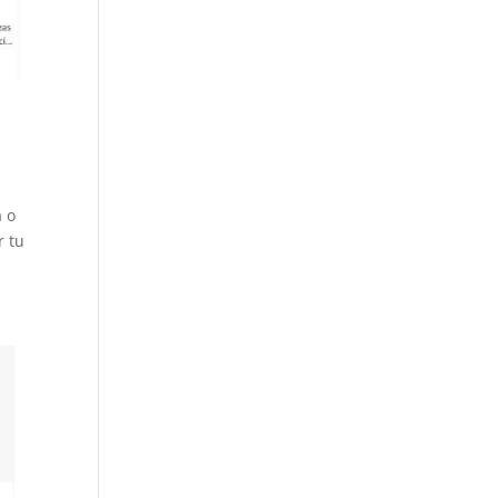
a o
r tu