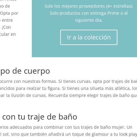
po de
Solo los mejores proveedores (4+ estrellas).
 Opta por
Solo productos con entrega Prime o al
e entre
siguiente día.
. ¡Con
acular en
Ir a la colección
tipo de cuerpo
urre con nuestras formas. Si tienes curvas, opta por trajes de b
cidos para realzar tu figura. Si tienes una silueta más atlética, lo
ear la ilusión de curvas. Recuerda siempre elegir trajes de baño qu
 con tu traje de baño
esorios adecuados para combinar con tus trajes de baño mujer. Un
l sol, sino que también añadirá un toque de glamour a tu look play