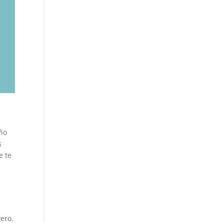
año
s
e te
ero.