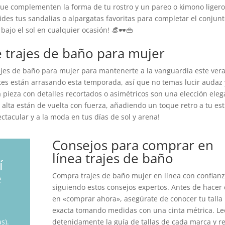
 que complementen la forma de tu rostro y un pareo o kimono liger
ides tus sandalias o alpargatas favoritas para completar el conjunt
 bajo el sol en cualquier ocasión! 👒🕶️👜
 trajes de baño para mujer
jes de baño para mujer para mantenerte a la vanguardia este ver
ntes están arrasando esta temporada, así que no temas lucir audaz 
na pieza con detalles recortados o asimétricos son una elección ele
 alta están de vuelta con fuerza, añadiendo un toque retro a tu esti
ctacular y a la moda en tus días de sol y arena!
Consejos para comprar en
línea trajes de baño
í
e
Compra trajes de baño mujer en línea con confian
siguiendo estos consejos expertos. Antes de hacer c
en «comprar ahora», asegúrate de conocer tu talla
exacta tomando medidas con una cinta métrica. Le
s).
detenidamente la guía de tallas de cada marca y re