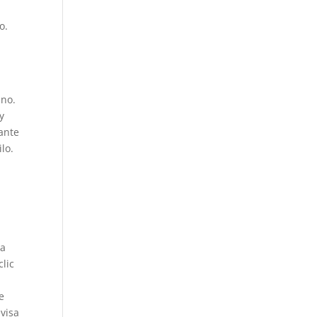
o
o.
ano.
y
gante
lo.
za
lic
e
visa