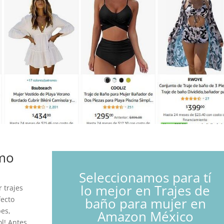
ómo
Seleccionamos para tí
lo mejor en Trajes de
 trajes
fecto
baño para mujer en
es,
Amazon México
ol! Antes