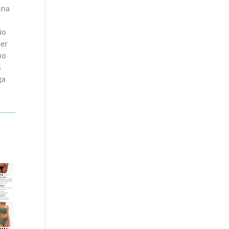
una
io
cer
no
s
ga